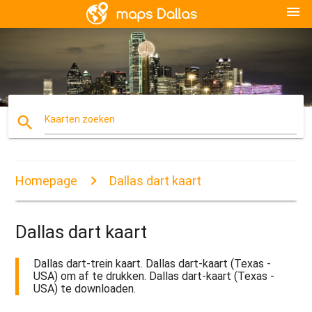
menu
search
Kaarten zoeken
Homepage
Dallas dart kaart
Dallas dart kaart
Dallas dart-trein kaart. Dallas dart-kaart (Texas -
USA) om af te drukken. Dallas dart-kaart (Texas -
USA) te downloaden.