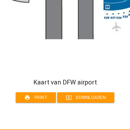
Kaart van DFW airport
print
system_update_alt
PRINT
DOWNLOADEN