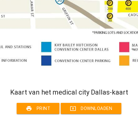
Kaart van het medical city Dallas-kaart
print
system_update_alt
PRINT
DOWNLOADEN